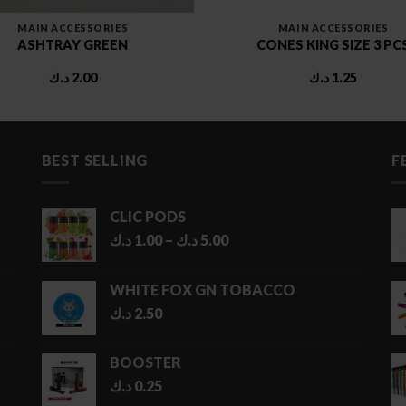
MAIN ACCESSORIES
MAIN ACCESSORIES
ASHTRAY GREEN
CONES KING SIZE 3 PC
د.ك
2.00
د.ك
1.25
BEST SELLING
F
CLIC PODS
Price
د.ك
1.00
–
د.ك
5.00
range:
1.00 د.ك
WHITE FOX GN TOBACCO
through
د.ك
2.50
5.00 د.ك
BOOSTER
د.ك
0.25