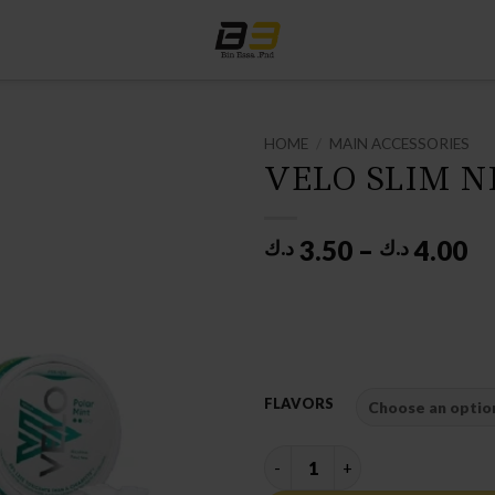
HOME
/
MAIN ACCESSORIES
VELO SLIM N
Pr
3.50
–
4.00
د.ك
د.ك
ra
3.5
th
FLAVORS
VELO SLIM NICOTINE POUCHE