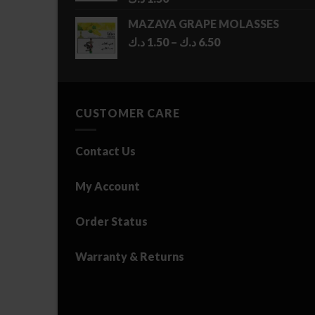
MAZAYA GRAPE MOLASSES
Price
د.ك
1.50
–
د.ك
6.50
range:
1.50 د.ك
through
6.50 د.ك
CUSTOMER CARE
Contact Us
My Account
Order Status
Warranty & Returns