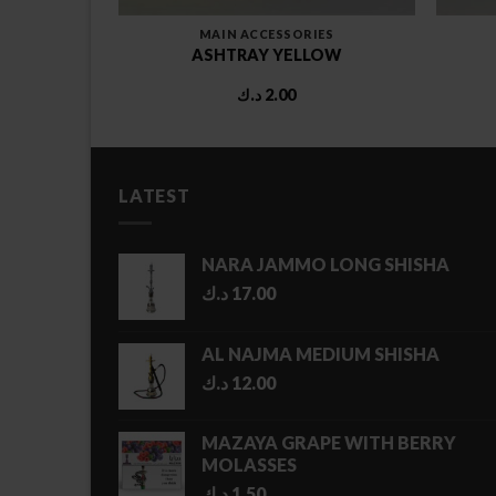
ES
MAIN ACCESSORIES
D WHITE
ASHTRAY YELLOW
د.ك
2.00
LATEST
NARA JAMMO LONG SHISHA
د.ك
17.00
AL NAJMA MEDIUM SHISHA
د.ك
12.00
MAZAYA GRAPE WITH BERRY
MOLASSES
د.ك
1.50