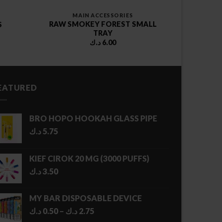
MAIN ACCESSORIES
RAW SMOKEY FOREST SMALL
S
TRAY
د.ك
6.00
EATURED
BRO HOPO HOOKAH GLASS PIPE
د.ك
5.75
KIEF CIROK 20 MG (3000 PUFFS)
د.ك
3.50
MY BAR DISPOSABLE DEVICE
Price
د.ك
0.50
–
د.ك
2.75
range: