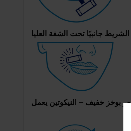
لشريط جانبيًا تحت الشفة العليا
 بوخز خفيف – النيكوتين يعمل