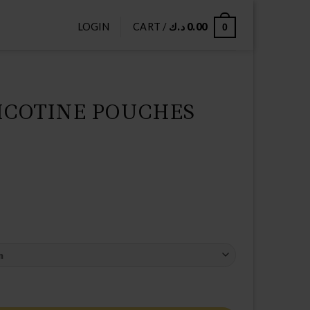
LOGIN
CART /
د.ك
0.00
0
ICOTINE POUCHES
ice
nge:
0 د.ك
rough
4.00 د.ك
S quantity