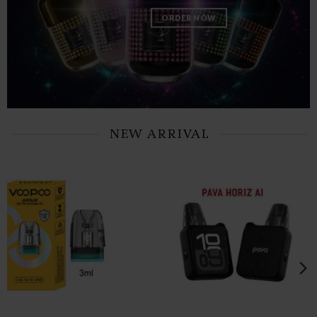
ORDER NOW
NEW ARRIVAL
MTL MODS
DEVICE
PAVA HORIZ TOP REFILL
UWELL CALI
POD
PRO KOKO PO