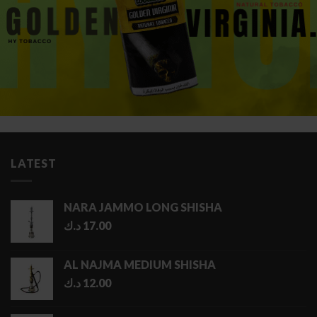
LATEST
NARA JAMMO LONG SHISHA
د.ك
17.00
AL NAJMA MEDIUM SHISHA
د.ك
12.00