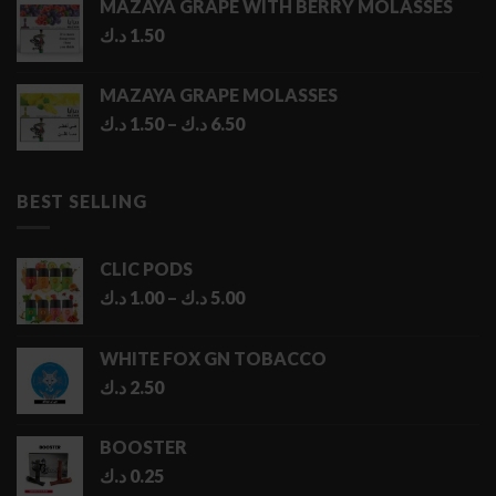
MAZAYA GRAPE WITH BERRY MOLASSES
د.ك
1.50
MAZAYA GRAPE MOLASSES
Price
د.ك
1.50
–
د.ك
6.50
range:
1.50 د.ك
through
BEST SELLING
6.50 د.ك
CLIC PODS
Price
د.ك
1.00
–
د.ك
5.00
range:
1.00 د.ك
WHITE FOX GN TOBACCO
through
د.ك
2.50
5.00 د.ك
BOOSTER
د.ك
0.25