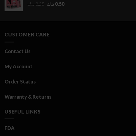
Original
Current
د.ك
3.25
د.ك
0.50
2.75 د.ك
price
price
was:
is:
0.50 د.ك.
3.25 د.ك.
CUSTOMER CARE
Contact Us
My Account
Order Status
Warranty & Returns
USEFUL LINKS
FDA