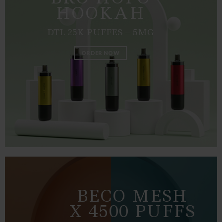
HOOKAH
DTL 25K PUFFES – 5MG
ORDER NOW
BECO MESH
X 4500 PUFFS