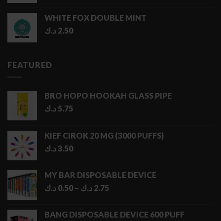
WHITE FOX DOUBLE MINT
د.ك
2.50
FEATURED
BRO HOPO HOOKAH GLASS PIPE
د.ك
5.75
KIEF CIROK 20 MG (3000 PUFFS)
د.ك
3.50
MY BAR DISPOSABLE DEVICE
Price
د.ك
0.50
–
د.ك
2.75
range:
0.50 د.ك
BANG DISPOSABLE DEVICE 600 PUFF
through